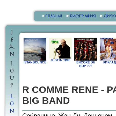
JUST IN TIME
ISTANBOUNCE
ENCORE DU
КИКЛА
BOP ???
R COMME RENE - P
BIG BAND
Собранные Жан-Лу Лоньоном п